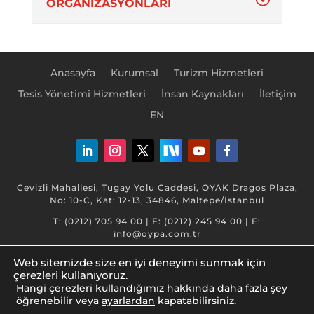
ORGANİZASYONLARI
Anasayfa
Kurumsal
Turizm Hizmetleri
Tesis Yönetimi Hizmetleri
İnsan Kaynakları
İletişim
EN
Cevizli Mahallesi, Tugay Yolu Caddesi, OYAK Dragos Plaza,
No: 10-C, Kat: 12-13, 34846, Maltepe/İstanbul
T: (0212) 705 94 00 | F: (0212) 245 94 00 | E:
info@oypa.com.tr
Web sitemizde size en iyi deneyimi sunmak için
çerezleri kullanıyoruz.
Hangi çerezleri kullandığımız hakkında daha fazla şey
öğrenebilir veya
ayarlardan
kapatabilirsiniz.