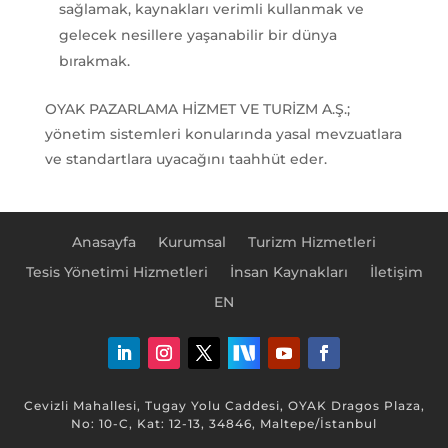
sağlamak, kaynakları verimli kullanmak ve
gelecek nesillere yaşanabilir bir dünya
bırakmak.
OYAK PAZARLAMA HİZMET VE TURİZM A.Ş.;
yönetim sistemleri konularında yasal mevzuatlara
ve standartlara uyacağını taahhüt eder.
Anasayfa
Kurumsal
Turizm Hizmetleri
Tesis Yönetimi Hizmetleri
İnsan Kaynakları
İletişim
EN
Cevizli Mahallesi, Tugay Yolu Caddesi, OYAK Dragos Plaza,
No: 10-C, Kat: 12-13, 34846, Maltepe/İstanbul