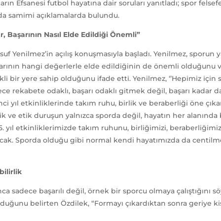
ıların Efsanesi futbol hayatına dair soruları yanıtladı; spor fel
a samimi açıklamalarda bulundu.
, Başarının Nasıl Elde Edildiği Önemli”
 Yenilmez’in açılış konuşmasıyla başladı. Yenilmez, sporun y
rının hangi değerlerle elde edildiğinin de önemli olduğunu vu
li bir yere sahip olduğunu ifade etti. Yenilmez, ‘’Hepimiz içi
ece rekabete odaklı, başarı odaklı gitmek değil, başarı kadar 
 yıl etkinliklerinde takım ruhu, birlik ve beraberliği öne çıka
ik ve etik duruşun yalnızca sporda değil, hayatın her alanında
5. yıl etkinliklerimizde takım ruhunu, birliğimizi, beraberliğim
acak. Sporda olduğu gibi normal kendi hayatımızda da centilme
ilirlik
a sadece başarılı değil, örnek bir sporcu olmaya çalıştığını sö
lduğunu belirten Özdilek, “Formayı çıkardıktan sonra geriye ki