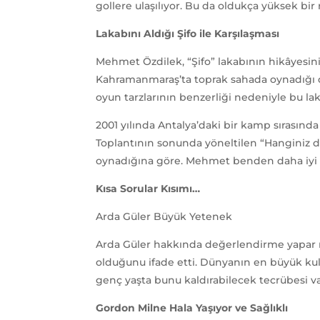
gollere ulaşılıyor. Bu da oldukça yüksek bi
Lakabını Aldığı Şifo ile Karşılaşması
Mehmet Özdilek, “Şifo” lakabının hikâyesini 
Kahramanmaraş’ta toprak sahada oynadığı dön
oyun tarzlarının benzerliği nedeniyle bu lak
2001 yılında Antalya’daki bir kamp sırasında
Toplantının sonunda yöneltilen “Hanginiz da
oynadığına göre. Mehmet benden daha iyi bir
Kısa Sorular Kısımı…
Arda Güler Büyük Yetenek
Arda Güler hakkında değerlendirme yapar mıs
olduğunu ifade etti. Dünyanın en büyük ku
genç yaşta bunu kaldırabilecek tecrübesi v
Gordon Milne Hala Yaşıyor ve Sağlıklı