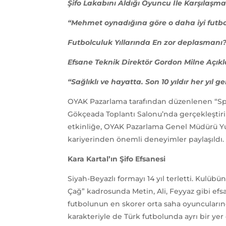
Şifo Lakabını Aldığı Oyuncu İle Karşılaşma
“Mehmet oynadığına göre o daha iyi futb
Futbolculuk Yıllarında En zor deplasmanı
Efsane Teknik Direktör Gordon Milne Açık
“Sağlıklı ve hayatta. Son 10 yıldır her yıl g
OYAK Pazarlama tarafından düzenlenen “Spo
Gökçeada Toplantı Salonu’nda gerçekleştiri
etkinliğe, OYAK Pazarlama Genel Müdürü Yusu
kariyerinden önemli deneyimler paylaşıldı.
Kara Kartal’ın Şifo Efsanesi
Siyah-Beyazlı formayı 14 yıl terletti. Kulüb
Çağ” kadrosunda Metin, Ali, Feyyaz gibi efsa
futbolunun en skorer orta saha oyuncuların
karakteriyle de Türk futbolunda ayrı bir y