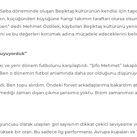
a döneminde oluşan Beşiktaş kültürünün kendisi için taşıdığ
ren, küçüğünden büyüğüne hangi takımın taraftarı olursa olsun 
ben” dedi. Mehmet Özdilek, kaybolan Beşiktaş kültürünü yenide
ını ve bu değerleri korumak adına mücadele edeceklerini beli
 Duyuyorduk’’
i ve yeni dönem futbolunu karşılaştırdı. “Şifo Mehmet” lakaplı 
. Ben o dönemin futbol anlamında daha zor olduğunu düşünüyor
di. Ben topu alırdım. Öndeki forvet arkadaşlarıma bakardım 
itmediği zaman dışarı çıkma şansımız yoktu. Bizim zamanımızı a
cusu olarak ulaşılan gol sayısının dikkat çekici seviyesine vur
yüksek bir oran. Bu sadece lig performansı. Avrupa kupaları ve