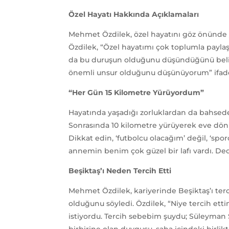
Özel Hayatı Hakkında Açıklamaları
Mehmet Özdilek, özel hayatını göz önünde y
Özdilek, “Özel hayatımı çok toplumla payla
da bu duruşun olduğunu düşündüğünü belirt
önemli unsur olduğunu düşünüyorum” ifadel
“Her Gün 15 Kilometre Yürüyordum”
Hayatında yaşadığı zorluklardan da bahsed
Sonrasında 10 kilometre yürüyerek eve dön
Dikkat edin, ‘futbolcu olacağım’ değil, ‘s
annemin benim çok güzel bir lafı vardı. Dedi
Beşiktaş’ı Neden Tercih Etti
Mehmet Özdilek, kariyerinde Beşiktaş’ı te
olduğunu söyledi. Özdilek, “Niye tercih e
istiyordu. Tercih sebebim şuydu; Süleyman S
birbirine olan duygusu, saha içindeki birli