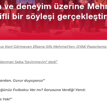
zı Kart Görmeyen Efsane Şifo Mehmet’ten, OYAK Pazarlama Or
 Süleyman Seba ‘Sevinmeyin!’ dedi”
culardan. Gurur duyuyoruz”
üğünüz Futbolcu Var mı? Sorusuna Verdiği Yanıt:
 Yok!’’