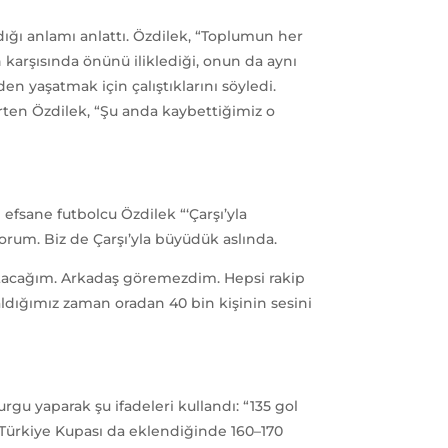
ı anlamı anlattı. Özdilek, “Toplumun her
karşısında önünü iliklediği, onun da aynı
n yaşatmak için çalıştıklarını söyledi.
rten Özdilek, “Şu anda kaybettiğimiz o
efsane futbolcu Özdilek “‘Çarşı’yla
um. Biz de Çarşı’yla büyüdük aslında.
atacağım. Arkadaş göremezdim. Hepsi rakip
ldığımız zaman oradan 40 bin kişinin sesini
gu yaparak şu ifadeleri kullandı: “135 gol
 Türkiye Kupası da eklendiğinde 160–170