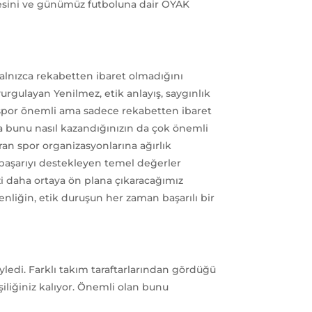
sefesini ve günümüz futboluna dair OYAK
alnızca rekabetten ibaret olmadığını
rgulayan Yenilmez, etik anlayış, saygınlık
n spor önemli ama sadece rekabetten ibaret
da bunu nasıl kazandığınızın da çok önemli
ran spor organizasyonlarına ağırlık
 başarıyı destekleyen temel değerler
izi daha ortaya ön plana çıkaracağımız
nliğin, etik duruşun her zaman başarılı bir
yledi. Farklı takım taraftarlarından gördüğü
şiliğiniz kalıyor. Önemli olan bunu