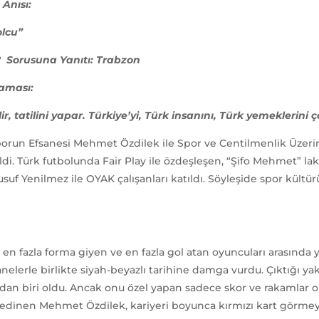
 Anısı:
olcu”
? Sorusuna Yanıtı: Trabzon
laması:
elir, tatilini yapar. Türkiye’yi, Türk insanını, Türk yemeklerini 
run Efsanesi Mehmet Özdilek ile Spor ve Centilmenlik Üzerine
ldi. Türk futbolunda Fair Play ile özdeşleşen, “Şifo Mehmet” 
f Yenilmez ile OYAK çalışanları katıldı. Söyleşide spor kültürü
ün en fazla forma giyen ve en fazla gol atan oyuncuları arasınd
nelerle birlikte siyah-beyazlı tarihine damga vurdu. Çıktığı yak
dan biri oldu. Ancak onu özel yapan sadece skor ve rakamlar o
er edinen Mehmet Özdilek, kariyeri boyunca kırmızı kart görmey