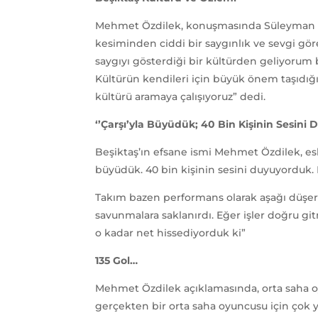
Mehmet Özdilek, konuşmasında Süleyman Seb
kesiminden ciddi bir saygınlık ve sevgi gö
saygıyı gösterdiği bir kültürden geliyorum 
Kültürün kendileri için büyük önem taşıdığ
kültürü aramaya çalışıyoruz” dedi.
‘’Çarşı’yla Büyüdük; 40 Bin Kişinin Sesini
Beşiktaş’ın efsane ismi Mehmet Özdilek, esk
büyüdük. 40 bin kişinin sesini duyuyorduk
Takım bazen performans olarak aşağı düşer
savunmalara saklanırdı. Eğer işler doğru g
o kadar net hissediyorduk ki”
135 Gol…
Mehmet Özdilek açıklamasında, orta saha oyun
gerçekten bir orta saha oyuncusu için çok 