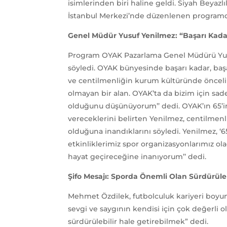
isimlerinden biri haline geldi. Siyah Beyazl
İstanbul Merkezi’nde düzenlenen programd
Genel Müdür Yusuf Yenilmez: “Başarı Kadar
Program OYAK Pazarlama Genel Müdürü Yusuf
söyledi. OYAK bünyesinde başarı kadar, başa
ve centilmenliğin kurum kültüründe öncelik
olmayan bir alan. OYAK’ta da bizim için sad
olduğunu düşünüyorum’’ dedi. OYAK’ın 65’inci
vereceklerini belirten Yenilmez, centilmenl
olduğuna inandıklarını söyledi. Yenilmez, ‘6
etkinliklerimiz spor organizasyonlarımız ol
hayat geçireceğine inanıyorum’’ dedi.
Şifo Mesajı: Sporda Önemli Olan Sürdürüleb
Mehmet Özdilek, futbolculuk kariyeri boyunc
sevgi ve saygının kendisi için çok değerli o
sürdürülebilir hale getirebilmek” dedi.