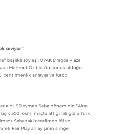
çok seviyor”
” başlıklı söyleşi, OYAK Dragos Plaza
lakaplı Mehmet Özdilek’in konuk olduğu
, centilmenlik anlayışı ve futbol
a yer aldı. Süleyman Seba döneminin “Altın
laşık 500 resmi maçta attığı 135 golle Türk
lmadı. Sahadaki centilmenliği ve
erek Fair Play anlayışının simge