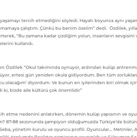
aşamayı tercih etmediğini söyledi. Hayatı boyunca aynı yaşam 
şmamaya çalıştım. Çünkü bu benim özelim” dedi. Özdilek, yılla
erek, “Bu zamana kadar çizdiğim yolun, insanların sevgisini 
erini kullandı.
en Özdilek “Okul takımında oynuyor, ardından kulüp antrenm
üyor, ertesi gün yeniden okula gidiyordum. Ben tüm zorlukla
porcu olacağım’ diyordum. Ve bunun en iyilerinden biri olmak 
 ki, bizde aile kültürü çok önemlidir”
rcih etme nedenini anlatırken, dönemin kulüp yapısının ve oy
ttim? 87-88 sezonunda şampiyon olduğumuzda Türkiye’de bütün
eba, yönetim kurulu ve oyuncu profili. Oyuncular… Metinler, Ali
kteliği, toplumda Beşiktaş camiasının saygınlığı ve Süleyman S