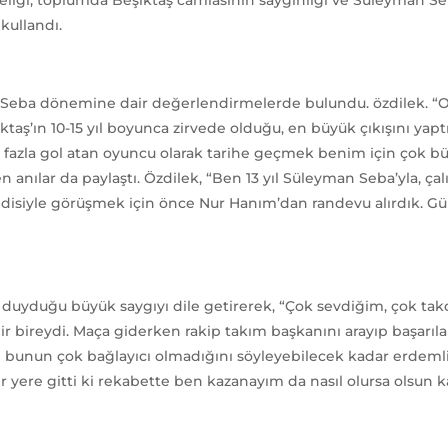
kullandı.
eba dönemine dair değerlendirmelerde bulundu. özdilek. “O
şiktaş’ın 10-15 yıl boyunca zirvede olduğu, en büyük çıkışını y
n fazla gol atan oyuncu olarak tarihe geçmek benim için çok b
en anılar da paylaştı. Özdilek, “Ben 13 yıl Süleyman Seba’yla, 
disiyle görüşmek için önce Nur Hanım’dan randevu alırdık. Gün
yduğu büyük saygıyı dile getirerek, “Çok sevdiğim, çok tak
r bireydi. Maça giderken rakip takım başkanını arayıp başarıl
 bunun çok bağlayıcı olmadığını söyleyebilecek kadar erdemli 
yere gitti ki rekabette ben kazanayım da nasıl olursa olsun