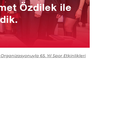
ganizasyonuyla 65. Yıl Spor Etkinlikleri