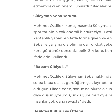
etmemdeki en önemli unsurdu” ifadelerini 
Süleyman Seba Yorumu
Mehmet Özdilek, konuşmasında Süleyman S
spor tarihinin çok önemli bir süreciydi. Be
kaptanlık yapan, en fazla forma giyen ve e
Seba ile çalışma disiplinine dair dikkat çek
kere gördünüz derseniz, belki 3-4 kere. Ken
ifadelerini kullandı.
‘’Babam Gibiydi….’’
Mehmet Özdilek, Süleyman Seba hakkında du
sonra baba olarak gördüğüm çok kıymetli bi
olduğunu ifade eden, sonuç ne olursa olsun
diye düşünüyorum. Çünkü günümüz öyle bir 
insanlar çok daha revaçta” dedi.
Beşiktaş Kültürü ve Özlemi