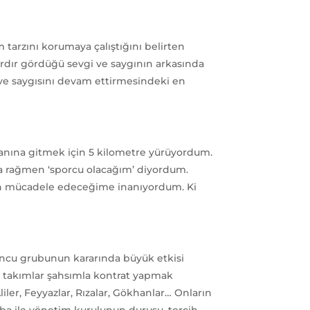
tarzını korumaya çalıştığını belirten
rdır gördüğü sevgi ve saygının arkasında
ve saygısını devam ettirmesindeki en
anına gitmek için 5 kilometre yürüyordum.
ra rağmen ‘sporcu olacağım’ diyordum.
için mücadele edeceğime inanıyordum. Ki
uncu grubunun kararında büyük etkisi
 takımlar şahsımla kontrat yapmak
ler, Feyyazlar, Rızalar, Gökhanlar… Onların
eba ile yönetim kurulunun duruşu, tercih