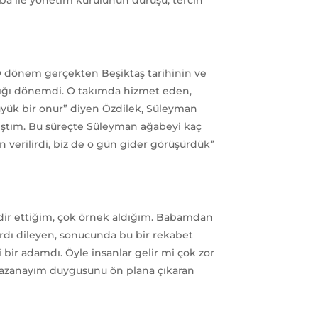
 dönem gerçekten Beşiktaş tarihinin ve
aptığı dönemdi. O takımda hizmet eden,
üyük bir onur” diyen Özdilek, Süleyman
çalıştım. Bu süreçte Süleyman ağabeyi kaç
 verilirdi, biz de o gün gider görüşürdük”
dir ettiğim, çok örnek aldığım. Babamdan
ardı dileyen, sonucunda bu bir rekabet
bir adamdı. Öyle insanlar gelir mi çok zor
 kazanayım duygusunu ön plana çıkaran