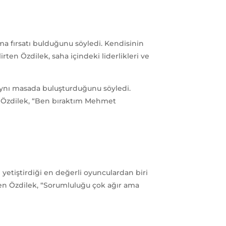
şma fırsatı bulduğunu söyledi. Kendisinin
en Özdilek, saha içindeki liderlikleri ve
mi aynı masada buluşturduğunu söyledi.
an Özdilek, “Ben bıraktım Mehmet
yetiştirdiği en değerli oyunculardan biri
en Özdilek, “Sorumluluğu çok ağır ama