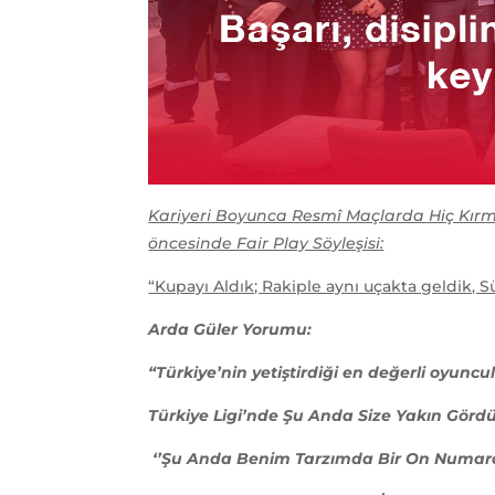
Kariyeri Boyunca Resmî Maçlarda Hiç Kırmı
öncesinde Fair Play Söyleşisi:
“Kupayı Aldık; Rakiple aynı uçakta geldik,
Arda Güler Yorumu:
“Türkiye’nin yetiştirdiği en değerli oyun
Türkiye Ligi’nde Şu Anda Size Yakın Görd
‘’Şu Anda Benim Tarzımda Bir On Numara