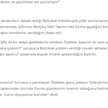
r rakam ve geçilmesi zor görünüyor”
anlatırken, lakabı aldığı Belçikalı futbolcuyla yıllar sonra tanı
emde, Şifo’nun Belçika Milli Takımı’nda forma giydiğini belirt
abın kendisine verildiğini ifade etti.
 Şifo ile bir araya geldiklerini anlatan Özdilek, basının iki is
ha iyisiniz?” sorusuna Belçikalı yıldızın verdiği cevabı aktar
 sporcu” sözleriyle büyük incelik gösterdiğini belirtti.
ınız? Sorusunu yanıtlayan Özdilek, genç yıldızın Türkiye’nin 
lüplerinden birinde forma giymesinin önemli olduğunu belirt
ar. Gurur duyuyoruz bundan” dedi.