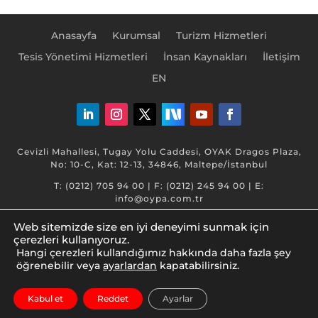
Anasayfa
Kurumsal
Turizm Hizmetleri
Tesis Yönetimi Hizmetleri
İnsan Kaynakları
İletişim
EN
Cevizli Mahallesi, Tugay Yolu Caddesi, OYAK Dragos Plaza,
No: 10-C, Kat: 12-13, 34846, Maltepe/İstanbul
T: (0212) 705 94 00 | F: (0212) 245 94 00 | E:
info@oypa.com.tr
Web sitemizde size en iyi deneyimi sunmak için
çerezleri kullanıyoruz.
Hangi çerezleri kullandığımız hakkında daha fazla şey
öğrenebilir veya
ayarlardan
kapatabilirsiniz.
www.oyak.com.tr © 2026 OYAK. Tüm hakları saklıdır.
Kabul et
Reddet
Ayarlar
Bilgi Toplumu Hizmetleri
|
KVKK – Yasal Metinler